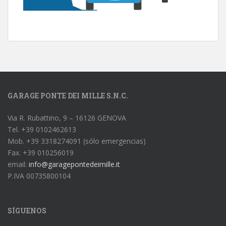
GARAGE PONTE DEI MILLE S.N.C.
Via R. Rubattino, 9 – 16126 GENOVA
Tel. +39 0102462613
Mob. +39 3318274091 (sólo emergencias)
Fax. +39 010256019
email:
info@garagepontedeimille.it
P.IVA 00735800104
SÍGUENOS