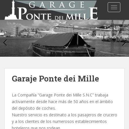
S
TOGGLE
k
i
p
t
o
m
a
i
n
c
o
Garaje Ponte dei Mille
n
t
La Compañía “Garage Ponte dei Mille S.N.C” trabaja
e
activamente desde hace más de 50 años en el ámbito
n
del depósito de coches.
t
Nuestro servicio es destinato a los pasajeros de crucero
y a los clientes de los numerosos establecimientos
hoteleros que nos rodean.