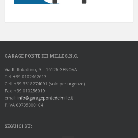
GARAGE PONTE DEI MILLE S.N.C.
Via R. Rubattino, 9 – 16126 GENOVA
Tel. +39 0102462613
Cell. +39 3318274091 (solo per urgenze)
Fax. +39 010256019
email:
info@garagepontedeimille.it
P.IVA 00735800104
SEGUICI SU: