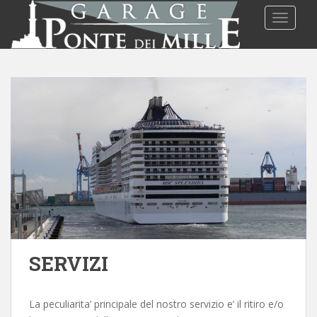
S
TOGGLE
k
i
p
t
o
m
a
i
n
c
o
n
t
e
n
SERVIZI
t
La peculiarita’ principale del nostro servizio e’ il ritiro e/o